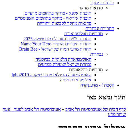
תוכניות מחקר
סדנאות מחקר
תוכנית אלפא - מחקר בתחומים מדעיים
תוכנית אידיאה - מחקר בתחומים הומניסטיים
סדנאות מחקר לקבוצות ייחודיות
תחרויות ונבחרות
תחרויות ואולימפיאדות
תחרות ע"ש בנו ארבל במתמטיקה 2025
תחרות חיבורים ארצית Name Your Hero
תחרות מדעי המוח של ישראל - Brain Bee
נבחרות
האולימפיאדה הלאומית בביולוגיה
נבחרת ישראל הצעירה במדעים
תחרויות בינלאומיות
האולימפיאדה הבינלאומית בפיזיקה - Ipho2019
אולימפיאדת אסיה
הֶסְכֵּת ! - מַדָּע.נְקֻדָּה
הינך נמצא כאן
לדף הבית של אוניברסיטת תל אביב
»
אוניברסיטת תל אביב לנוער - נוער
שוחר מדע