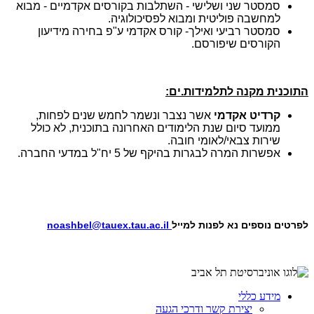
סמסטר שני ושלישי - השתלבות בקורסים אקדמיים - מבוא
למחשבה פוליטית ומבוא לפסיכולוגיה.
סמסטר רביעי ואילך- קורס אקדמי ע"פ בחירה מידיעון
הקורסים שיפורסם.
התוכנית מקנה לתלמידות.ים:
קרדיט אקדמי
אשר נצבר ונשמר לחמש שנים לפחות,
ממועד סיום שנת הלימודים האחרונה בתוכנית, לא כולל
שירות צבאי/לאומי חובה.
אפשרות המרה לבגרות בהיקף של 5 יח"ל במדעי החברה.
​לפרטים נוספים נא לפנות למייל
noashbel@tauex.tau.ac.il
מידע כללי
יצירת קשר ודרכי הגעה