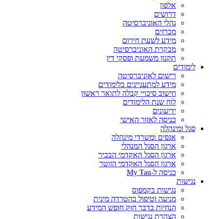
אלפון
דרושים
נהלי האוניברסיטה
מכרזים
מידע לשעת חירום
מבקרת האוניברסיטה
תקנון משמעת ופסקי דין
לימודים
רישום לאוניברסיטה
מידע למתעניינים בלימודים
חישוב סיכויי קבלה לתואר ראשון
לוח שנת הלימודים
ידיעונים
כניסה לאזור האישי
סגל ומינהלה
אגפים ומשרדי מינהלה
ארגון הסגל המנהלי
ארגון הסגל האקדמי הבכיר
ארגון הסגל האקדמי הזוטר
כניסה ל-My Tau
נגישות
נגישות בקמפוס
מניעה וטיפול בהטרדה מינית
הנחיות בדבר חוק חופש המידע
הצהרת נגישות