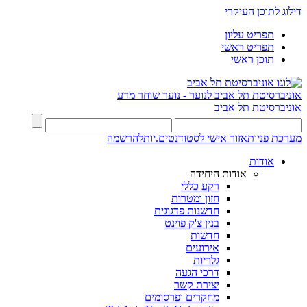
דילוג לתוכן העיקרי
תפריט עליון
תפריט ראשי
תוכן ראשי
אוניברסיטת תל אביב לנוער - נוער שוחר מדע
אוניברסיטת תל אביב
מערכת פניות
אזור אישי לסטודנטים.יות
להרשמה
אודות
אודות היחידה
רקע כללי
חזון ומטרות
חדשנות פדגוגית
בנין צ'ק פוינט
חדשות
אירועים
גלריות
דרכי הגעה
יצירת קשר
מחקרים ופרסומים