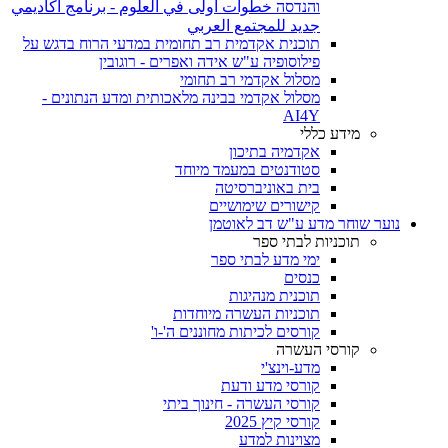
והנדסה خطوات أولى في العلوم - برنامج أكاديمي
جديد للمجتمع العربي
תוכנית אקדמית רב תחומית במדעי הרוח בדגש על
פילוסופיה ע"ש אידה ואפרים - רוגובין
מסלול אקדמי רב תחומי
מסלול אקדמי בבינה מלאכותית ומדע הנתונים -
AI4Y
מידע כללי
אקדמיה בתיכון
סטודנטים במעמד מיוחד
בית באוניברסיטה
קישורים שימושיים
נוער שוחר מדע ע"ש דב לאוטמן
תוכניות לבתי ספר
ימי מדע לבתי ספר
כנסים
תוכנית מנהיגות
תוכניות העשרה מיוחדות
קורסים לכיתות מחוננים ה'-ו'
קורסי העשרה
מדע-וינצ'י
קורסי מדע ודעת
קורסי העשרה - חינוך ביתי
קורסי קיץ 2025
מצוינות למדע