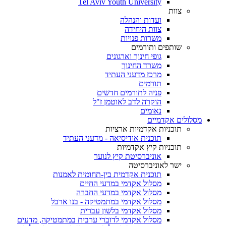
Tel Aviv Youth University
צוות
ועדות והנהלה
צוות היחידה
משרות פנויות
שותפים ותורמים
גופי חינוך וארגונים
משרד החינוך
מרכז מדעני העתיד
תורמים
פניה לתורמים חדשים
הוקרה לדב לאוטמן ז"ל
נאומים
מסלולים אקדמיים
תוכניות אקדמיות ארציות
תוכנית אודיסיאה - מדעני העתיד
תוכניות קיץ אקדמיות
אוניברסיטת קיץ לנוער
ישר לאוניברסיטה
תוכנית אקדמית בין-תחומית לאמנות
מסלול אקדמי במדעי החיים
מסלול אקדמי במדעי החברה
מסלול אקדמי במתמטיקה - בנו ארבל
מסלול אקדמי בלשון עברית
מסלול אקדמי לדוברי ערבית במתמטיקה, מדעים