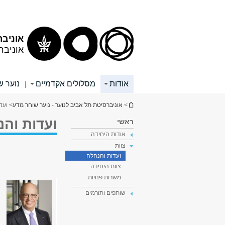
תוכן
תפריט
עליון
ראשי
אוניבר
אוניבר
אודות
מסלולים אקדמיים
נוער ש
|
הינך נמצא כאן
>
אוניברסיטת תל אביב לנוער - נוער שוחר מדע
> ועד
ועדות והנ
ראשי
אודות היחידה
צוות
ועדות והנהלה
צוות היחידה
משרות פנויות
שותפים ותורמים