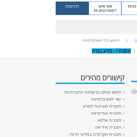
ניות
אזור אישי
להרשמה
לסטודנטים.יות
ה
חיפוש בכל האוניברסיטה
הֶסְכֵּת ! - מַדָּע.נְקֻדָּה
|
קישורים מהירים
חפשו אותנו ברשתות החברתיות
ישר לאוניברסיטה
תוכנית מצוינות למדע
תוכנית אודיסיאה
תוכנית אלפא
תוכנית אידיאה
תוכנית אקדמית ​במדעי הרוח -