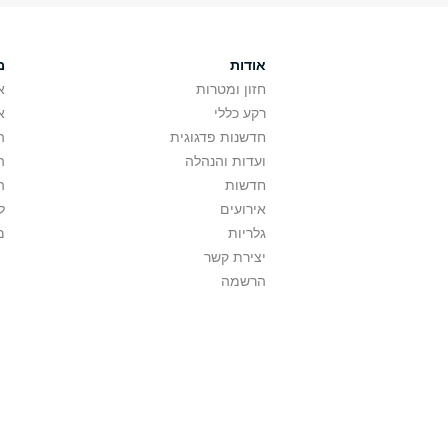
אודות
מ
חזון ומטרות
א
רקע כללי
א
חדשנות פדגוגית
ה
ועדות והנהלה
ה
חדשות
ה
אירועים
ל
גלריות
מ
יצירת קשר
הרשמה