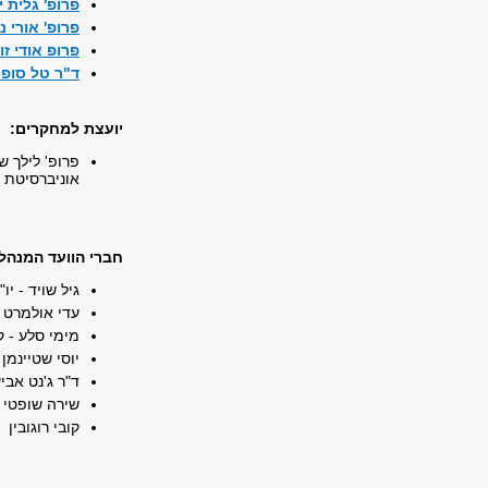
פרופ' גלית י
פרופ' אורי נ
פרופ אודי ז
ד"ר טל סופר
יועצת למחקרים:
פרופ' לילך של
אוניברסיטת 
חברי הוועד המנהל:
גיל שויד - יו
עדי אולמרט -
מימי סלע - ק
יוסי שטיינמן 
ד"ר ג'נט אבי
שירה שופטי
קובי רוגובין