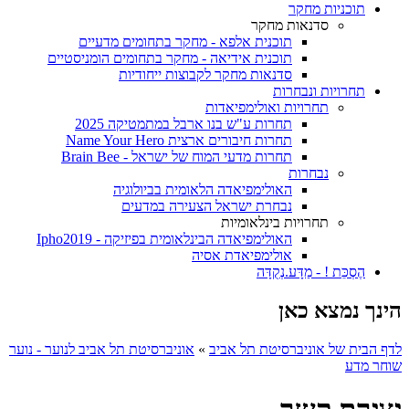
תוכניות מחקר
סדנאות מחקר
תוכנית אלפא - מחקר בתחומים מדעיים
תוכנית אידיאה - מחקר בתחומים הומניסטיים
סדנאות מחקר לקבוצות ייחודיות
תחרויות ונבחרות
תחרויות ואולימפיאדות
תחרות ע"ש בנו ארבל במתמטיקה 2025
תחרות חיבורים ארצית Name Your Hero
תחרות מדעי המוח של ישראל - Brain Bee
נבחרות
האולימפיאדה הלאומית בביולוגיה
נבחרת ישראל הצעירה במדעים
תחרויות בינלאומיות
האולימפיאדה הבינלאומית בפיזיקה - Ipho2019
אולימפיאדת אסיה
הֶסְכֵּת ! - מַדָּע.נְקֻדָּה
הינך נמצא כאן
לדף הבית של אוניברסיטת תל אביב
»
אוניברסיטת תל אביב לנוער - נוער
שוחר מדע