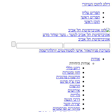
דילוג לתוכן העיקרי
תפריט עליון
תפריט ראשי
תוכן ראשי
אוניברסיטת תל אביב לנוער - נוער שוחר מדע
אוניברסיטת תל אביב
מערכת פניות
אזור אישי לסטודנטים.יות
להרשמה
אודות
אודות היחידה
רקע כללי
חזון ומטרות
חדשנות פדגוגית
בנין צ'ק פוינט
חדשות
אירועים
גלריות
דרכי הגעה
יצירת קשר
מחקרים ופרסומים