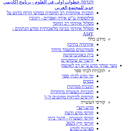
והנדסה خطوات أولى في العلوم - برنامج أكاديمي
جديد للمجتمع العربي
תוכנית אקדמית רב תחומית במדעי הרוח בדגש על
פילוסופיה ע"ש אידה ואפרים - רוגובין
מסלול אקדמי רב תחומי
מסלול אקדמי בבינה מלאכותית ומדע הנתונים -
AI4Y
מידע כללי
אקדמיה בתיכון
סטודנטים במעמד מיוחד
בית באוניברסיטה
קישורים שימושיים
נוער שוחר מדע ע"ש דב לאוטמן
תוכניות לבתי ספר
ימי מדע לבתי ספר
כנסים
תוכנית מנהיגות
תוכניות העשרה מיוחדות
קורסים לכיתות מחוננים ה'-ו'
קורסי העשרה
מדע-וינצ'י
קורסי מדע ודעת
קורסי העשרה - חינוך ביתי
קורסי קיץ 2025
מצוינות למדע