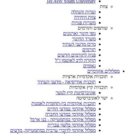
Tel Aviv Youth University
צוות
ועדות והנהלה
צוות היחידה
משרות פנויות
שותפים ותורמים
גופי חינוך וארגונים
משרד החינוך
מרכז מדעני העתיד
תורמים
פניה לתורמים חדשים
הוקרה לדב לאוטמן ז"ל
נאומים
מסלולים אקדמיים
תוכניות אקדמיות ארציות
תוכנית אודיסיאה - מדעני העתיד
תוכניות קיץ אקדמיות
אוניברסיטת קיץ לנוער
ישר לאוניברסיטה
תוכנית אקדמית בין-תחומית לאמנות
מסלול אקדמי במדעי החיים
מסלול אקדמי במדעי החברה
מסלול אקדמי במתמטיקה - בנו ארבל
מסלול אקדמי בלשון עברית
מסלול אקדמי לדוברי ערבית במתמטיקה, מדעים